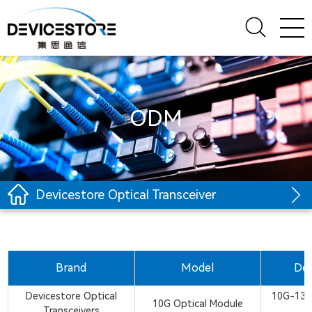
ODM
Devicestore Optical Transceiver
Brand
Model
Des
Devicestore Optical
10G-13
10G Optical Module
Transceivers