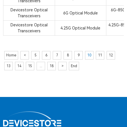
Transceivers
Devicestore Optical
6G-850
6G Optical Module
Transceivers
Devicestore Optical
4.25G-85
4.25G Optical Module
Transceivers
Home
<
5
6
7
8
9
10
11
12
13
14
15
...
18
>
End